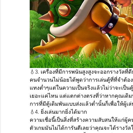
💧3. เครื่องที่มีการพนันสูงสูงจะออกรางวัลที่ดีม
คนจำนวนไม่น้อยได้พูดว่าการเล่นตู้ที่ที่จำต้อ
แทงต่ำๆแต่ในความเป็นจริงแล้วไม่ว่าจะเป็
เยอะแค่ไหน แต่แตกต่างตรงที่ว่าหากคุณเดิมพั
การที่มีตู้เดิมพันแบบส่งแล้วต่ำนั้นก็เพื่อให้ผู
💧4. ยิ่งเล่นมากยิ่งได้มาก
ความเชื่อนี้เป็นสิ่งที่สร้างความสับสนให้แก่ผู
ตัวเกมมันไม่ได้การันตีเลยว่าคุณจะได้รางวัลใ