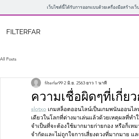
เว็บไซต์นี้ได้รับการออกแบบด้วยเครื่องมือสร้างเว
FILTERFAR
All Posts
filterfar99
2 มิ.ย. 2563
ยาว 1 นาที
ความเชื่อผิดๆที่เกี่
slotxo
 เกมสล็อตออนไลน์เป็นเกมพนันออนไลน์ที
เดียวในโลกที่ต่างมาเล่นแล้วด้วยเหตุผลที่ทำ
จำเป็นที่จะต้องใช้มากมายก่ายกอง หรือก็เหมา
จำกัดและไม่ถูกใจการเสี่ยงดวงที่มากมาย และ