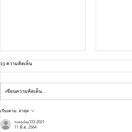
19 ความคิดเห็น
เขียนความคิดเห็น…
รีวิว เกม Al
รีวิวเกมสล็อต ค่าย
เรียงตาม:
ล่าสุด
MEGAGAME
tuesday333.2021
11 มิ.ย. 2564