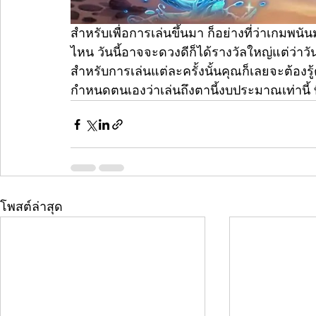
สำหรับเพื่อการเล่นขึ้นมา ก็อย่างที่ว่าเกมพ
ไหน วันนี้อาจจะดวงดีก็ได้รางวัลใหญ่แต่ว่าวั
สำหรับการเล่นแต่ละครั้งนั้นคุณก็เลยจะต้อง
กำหนดตนเองว่าเล่นถึงตานี้งบประมาณเท่านี้ ที่
โพสต์ล่าสุด